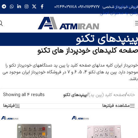
عبور به ناوبری
فروش خودپرداز شخصی:
09202864727
02144037818
رفتن به محتوای اصلی
پینپدهای تکنو
صفحه کلیدهای خودپرداز های تکنو
خودپرداز ایران کلیه مدلهای صفحه کلید یا پین پد دستگاههای خودپرداز تکنو را
موجود دارد. پین پد های تکنو 4، 5، 6 و 7 در فروشگاه خودپرداز ایران موجود می
باشد.
خانه
/
صفحه کلید (پین پد)
/
پینپدهای تکنو
Showing all 4 results
مشاهده فیلترها
فیلترها