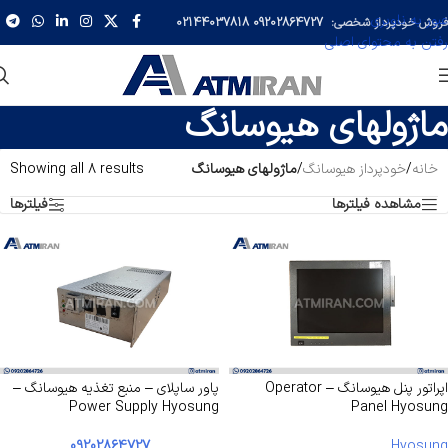
عبور به ناوبری
فروش خودپرداز شخصی:
09202864727
02144037818
رفتن به محتوای اصلی
ماژولهای هیوسانگ
خانه
/
خودپرداز هیوسانگ
/
ماژولهای هیوسانگ
Showing all 8 results
مشاهده فیلترها
فیلترها
اپراتور پنل هیوسانگ – Operator
پاور ساپلای – منبع تغذیه هیوسانگ –
Power Supply Hyosung
Panel Hyosung
09202864727
Hyosung