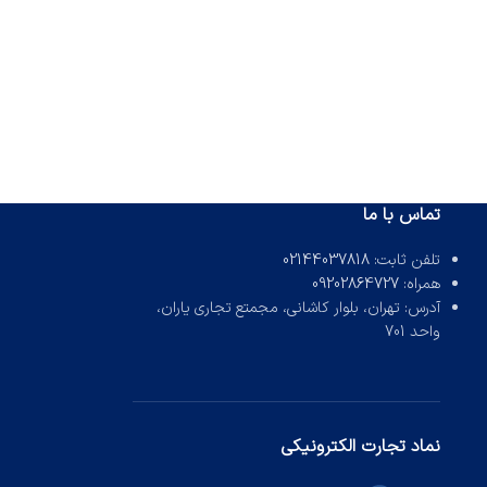
تماس با ما
تلفن ثابت:
02144037818
همراه:
09202864727
آدرس: تهران، بلوار کاشانی، مجمتع تجاری یاران،
واحد 701
نماد تجارت الکترونیکی