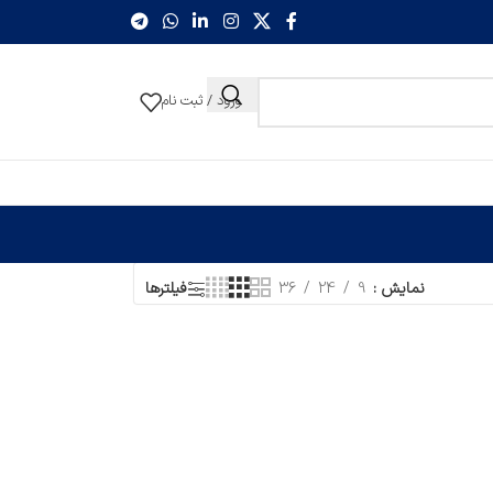
ورود / ثبت نام
نمایش
9
24
36
فیلترها