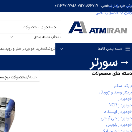
عبور به ناوبری
وش خودپرداز شخصی:
09202864727
02144037818
رفتن به محتوای اصلی
انتخاب دسته بندی
دسته بندی کالاها
فروشگاه
خرید خودپرداز
اخبار و رویدادها
سورتر
دسته های محصولات
خانه
/
محصولات برچسب 
بارکد اسکنر
پرینتر رسید و ژورنال
خودپرداز
خودپرداز NCR
خودپرداز ایستکام
خودپرداز جی آر جی
خودپرداز راویس
خودپرداز هیوسانگ