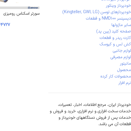
خودپرداز وینکور
خودپردازهای توسن (Kingteller, GWI, LG)
سورتر اسکناس رومیزی
دیسپنسر NMD100 و قطعات
64727
سایر ماژولها
صفحه کلید (پین پد)
کارت ریدر و قطعات
کش لس و کیوسک
لوازم جانبی
لوازم مصرفی
مانیتور
محصول
محصولات کار کرده
نرم افزار
خودپرداز ایران، مرجع اطلاعات، اخبار، تعمیرات،
خدمات سخت افزاری و نرم افزاری، خرید و فروش و
خدمات پس از فروش دستگاههای خودپرداز و
قطعات آن می باشد.