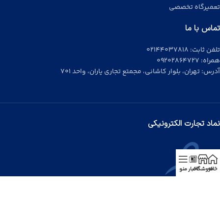
تعمیرگاه تخصصی
تماس با ما
تلفن ثابت:
02144037818
همراه:
09202864727
آدرس: تهران، بلوار کاشانی، مجمتع تجاری یاران، واحد 701
نماد تجارت الکترونیکی
خانه
فروشگاه
اخبار
منو
کلیه حقوق این سایت متعلق به شرکت افرا تِک مبین مهر می باشد.