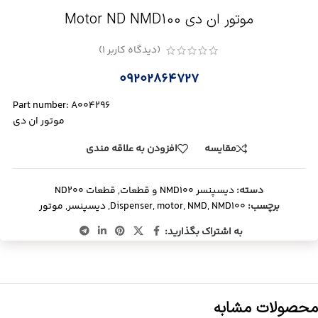
موتور ان دی Motor ND NMD100
(دیدگاه کاربر
1
)
09202864727
Part number: A004296
موتور ان دی
مقایسه
افزودن به علاقه مندی
دسته:
دیسپنسر NMD100 و قطعات
,
قطعات ND200
برچسب:
NMD100
,
NMD
,
motor
,
Dispenser
,
دیسپنسر
,
موتور
به اشتراک بگذارید:
محصولات مشابه