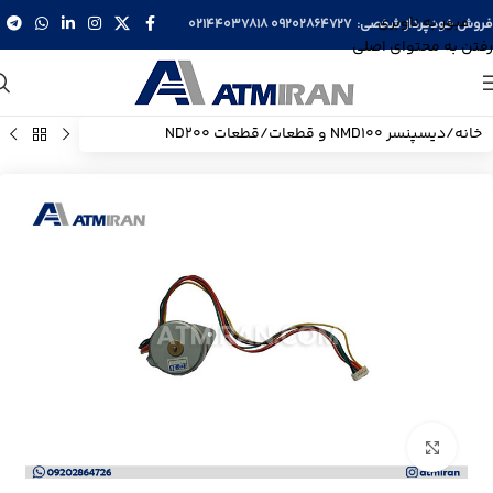
عبور به ناوبری
فروش خودپرداز شخصی:
09202864727
02144037818
رفتن به محتوای اصلی
خانه
/
دیسپنسر NMD100 و قطعات
/
قطعات ND200
بزرگنمایی تصویر