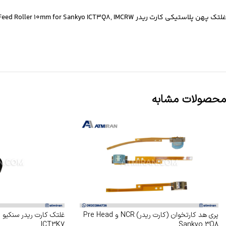
غلتک پهن پلاستیکی کارت ریدر Wide Plastic Feed Roller 10mm for Sankyo ICT3Q8, IMCRW
محصولات مشابه
پری هد کارتخوان (کارت ریدر) NCR و Pre Head
غ
ICT3K7
Sankyo 3Q8