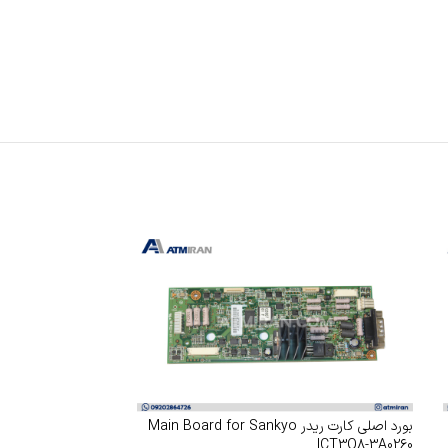
بورد اصلی کارت ریدر Main Board for Sankyo
دری
ICT3Q8
ICT3Q8-3A0260