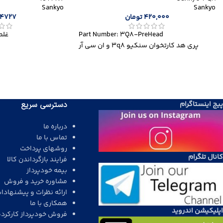
Sankyo
Sankyo
420,000
تومان
64727
Part Number: 3Q8-PreHead
غلط
پری هد کارتخوان سنکیو 3q8 و ان سی آر
پیج اینستاگرام
دسترسی سریع
درباره ما
تماس با ما
روشهای پرداخت
کانال تلگرام
فرایند بازگرداندن کالا
بیمه خودپرداز
مشاوره خرید و فروش
ارائه نظرات و پیشنهادا
همکاری با ما
اپلیکیشن اندروید
فروش خودپرداز کارکرده