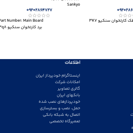
Sankyo
09202864727
092028
ک کارتخوان سنکیو 3K7
Part Number: Main Board
برد کارتخوان سنکیو 3q8
اطلاعات
اینستاگرام خودپرداز ایران
امکانات شرکت
گالری تصاویر
بانکهای ایران
خودپردازهای نصب شده
حمل، نصب و بسترسازی
ت
اتصال به شبکه بانکی
تعمیرگاه تخصصی