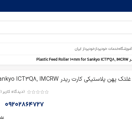
آموزشگاه
خدمات خودپرداز
خودپرداز ایران
Plast
غلتک پهن پلاستیکی کارت ریدر Plastic Feed Roller 10mm for Sankyo ICT3Q8, IMCRW
(دیدگاه کاربر
1
)
09202864727
غلط