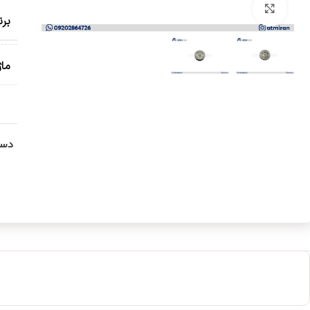
بزرگنمایی تصویر
برن
ما
دست