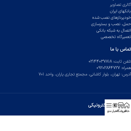
گالری تصاویر
بانکهای ایران
خودپردازهای نصب شده
حمل، نصب و بسترسازی
اتصال به شبکه بانکی
تعمیرگاه تخصصی
تماس با ما
تلفن ثابت:
02144037818
همراه:
09202864727
آدرس: تهران، بلوار کاشانی، مجمتع تجاری یاران، واحد 701
نماد تجارت الکترونیکی
خانه
فروشگاه
اخبار
منو