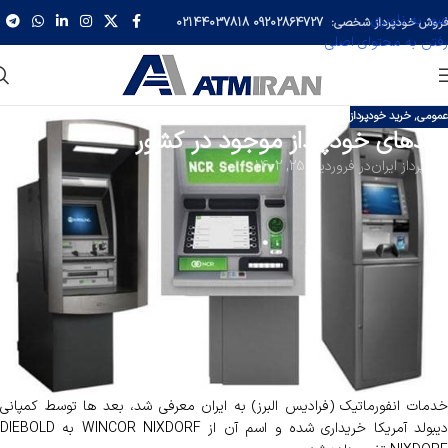
عبور به ناوبری
فروش خودپرداز شخصی:
09202864727
02144037818
رفتن به محتوای اصلی
عمومی
,
خرید خودپرداز
برندهای خودپرداز موجود در کشور
خودپرداز ایران
در فروردین 25, 1402
خودپرداز یا عابربانک های موجود در ایران برند های مختلفی دارند که به صورت
مختصر انواع آنها را بررسی می کنیم:
NCR: برندی آمریکایی بوده که توسط شرکت ایران ارقام نماینده رسمی ان سی آر
آمریکا وارد ایران شده و تا اوایل دهه 80 و قبل از تحریم این شرکت، در ایران
فروخته میشد. درصد بالایی از خودپردازهای ریفربیشد که در حال حاضر در کشور
فروخته می شود خودپرداز های NCR مدل 5886 و 5887 می باشد.
GRG: شرکت ایران ارقام پس از تحریم شدن توسط NCR، اقدام به واردات از این
کمپانی مشهور چینی کرده و به بانکهای مختلف این دستگاهها را ارائه داد.
WINCOR: همواره رقیب سرسخت NCR بوده. وینکور آلمان که توسط شرکت
خدمات انفورماتیک (فرادیس البرز) به ایران معرفی شد، بعد ها توسط کمپانی
دیبولد آمریکا خریداری شده و اسم آن از WINCOR NIXDORF به DIEBOLD