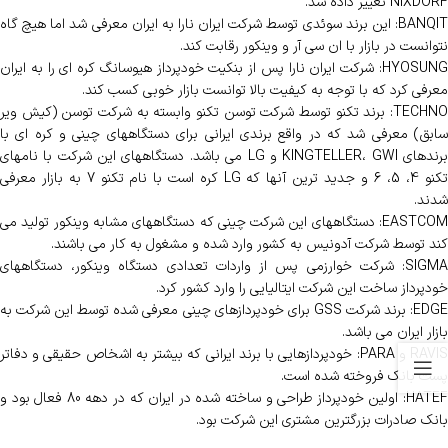
NIXDORF تغییر داده شد.
BANQIT: این برند سوئدی توسط شرکت ایران نارا به ایران معرفی شد اما هیچ گاه
نتوانست در بازار با ان سی آر و وینکور رقابت کند.
HYOSUNG: شرکت ایران نارا پس از بنکیت خودپرداز هیوسانگ کره ای را به ایران
معرفی کرد که با توجه به کیفیت بالا توانست بازار خوبی کسب کند.
TECHNO: برند تکنو توسط شرکت توسن تکنو وابسته به شرکت توسن (کیش ویر
سابق) معرفی شد که در واقع برندی ایرانی برای دستگاههای چینی و کره ای با
برندهای KINGTELLER، GWI و LG می باشد. دستگاههای این شرکت با نامهای
تکنو 4، 5، 6 و جدید ترین آنها که LG کره است با نام تکنو 7 به بازار معرفی
شدند.
EASTCOM: دستگاههای این شرکت چینی که دستگاههای مشابه وینکور تولید می
کند توسط شرکت آدونیس به کشور وارد شده و مشغول به کار می باشند.
SIGMA: شرکت خوارزمی پس از واردات تعدادی دستگاه وینکور، دستگاههای
خودپرداز ساخت این شرکت ایتالیایی را وارد کشور کرد.
EDGE: برند شرکت GSS برای خودپردازهای چینی معرفی شده توسط این شرکت به
بازار ایران می باشد.
RAVIS و PARA: خودپردازهایی با برند ایرانی که بیشتر به اشخاص حقیقی و دفاتر
پست بانک فروخته شده است.
HATEF: اولین خودپرداز طراحی و ساخته شده در ایران که در دهه 80 فعال بود و
بانک صادرات بزرگترین مشتری این شرکت بود.